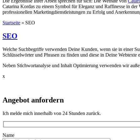
Die Ergebnisse Ihrer Arbeit sprechen für sich: Die Website von
Catar
Catarina Kordas zu einem Symbol für Eleganz und Raffinesse in der 
professionellen Marketingdienstleistungen zu Erfolg und Anerkennun
Startseite
»
SEO
SEO
Welche Suchbegriffe verwenden Deine Kunden, wenn sie in einer Su
Schlüsselwörter und Phrasen zu finden und diese in Deine Webtexte 
Neben Stichwortanalyse und Inhalt Optimierung verwenden wir auße
x
Angebot anfordern
Ich melde mich innerhalb von 24 Stunden zurück.
Bitte lasse dieses Feld leer.
Name