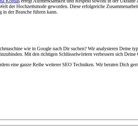
ina Kordas
erregt Aufmerksamkeit und Respekt sowohl in der Ukraine 
Welt der Hochzeitsmode geworden. Diese erfolgreiche Zusammenarbeit 
g in der Branche führen kann.
chmaschine wie in Google nach Dir suchen? Wir analysieren Deine t
einzubinden. Mit den richtigen Schlüsselwörtern verbessern sich Dei
rdem eine ganze Reihe weiterer SEO Techniken. Wir beraten Dich ger